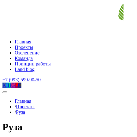
Главная
Проекты
Озеленение
Команда
Принцип работы
Land blog
+7 (993) 599-90-50
K
I
H
G
L
C
Главная
/
Проекты
/
Руза
Руза