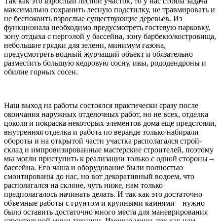
Так как это взрослый лесной участок, то у нас стояла задача
максимально сохранить лесную подстилку, не травмировать и
не беспокоить взрослые существующие деревьев. Из
функционала необходимо предусмотреть гостевую парковку,
зону отдыха с перголой у бассейна, зону барбекю/костровища,
небольшие грядки для зелени, минимум газона,
предусмотреть водный журчащий объект и обязательно
разместить большую кедровую сосну, ивы, рододендроны и
обилие горных сосен.
Наш выход на работы состоялся практически сразу после
окончания наружных отделочных работ, но не всех, отделка
цоколя и покраска некоторых элементов дома еще предстояли,
внутренняя отделка и работа по веранде только набирали
обороты и на открытой части участка располагался строй-
склад и импровизированные мастерские строителей, поэтому
мы могли приступить к реализации только с одной стороны –
бассейна. Его чаша и оборудование были полностью
смонтированы до нас, но вот декоративный водоем, что
располагался на склоне, чуть ниже, нам только
предполагалось начинать делать. И так как это достаточно
объемные работы с грунтом и крупными камнями – нужно
было оставить достаточно много места для маневрирования
строительной мини-техники. Именно мини, так как нам