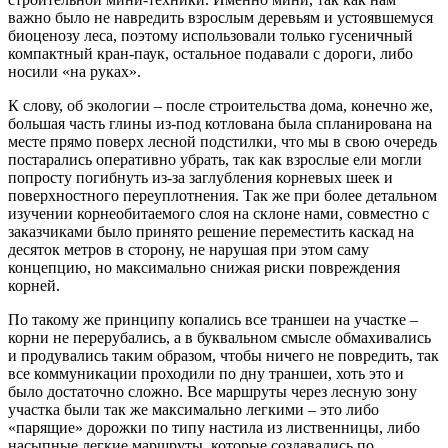
важно было не навредить взрослым деревьям и устоявшемуся
биоценозу леса, поэтому использовали только гусеничный
компактный кран-паук, остальное подавали с дороги, либо
носили «на руках».
К слову, об экологии – после строительства дома, конечно же,
большая часть глины из-под котлована была спланирована на
месте прямо поверх лесной подстилки, что мы в свою очередь
постарались оперативно убрать, так как взрослые ели могли
попросту погибнуть из-за заглубления корневых шеек и
поверхностного переуплотнения. Так же при более детальном
изучении корнеобитаемого слоя на склоне нами, совместно с
заказчиками было принято решение переместить каскад на
десяток метров в сторону, не нарушая при этом саму
концепцию, но максимально снижая риски повреждения
корней.
По такому же принципу копались все траншеи на участке –
корни не перерубались, а в буквальном смысле обмахивались
и продувались таким образом, чтобы ничего не повредить, так
все коммуникации проходили по дну траншеи, хоть это и
было достаточно сложно. Все маршруты через лесную зону
участка были так же максимально легкими – это либо
«парящие» дорожки по типу настила из лиственницы, либо
насыпные легкие маршруты, которые создавались по