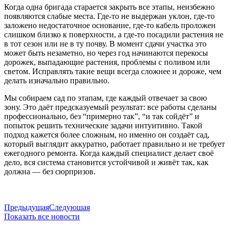
Когда одна бригада старается закрыть все этапы, неизбежно
появляются слабые места. Где-то не выдержан уклон, где-то
заложено недостаточное основание, где-то кабель проложен
слишком близко к поверхности, а где-то посадили растения не
в тот сезон или не в ту почву. В момент сдачи участка это
может быть незаметно, но через год начинаются перекосы
дорожек, выпадающие растения, проблемы с поливом или
светом. Исправлять такие вещи всегда сложнее и дороже, чем
делать изначально правильно.
Мы собираем сад по этапам, где каждый отвечает за свою
зону. Это даёт предсказуемый результат: все работы сделаны
профессионально, без “примерно так”, “и так сойдёт” и
попыток решить технические задачи интуитивно. Такой
подход кажется более сложным, но именно он создаёт сад,
который выглядит аккуратно, работает правильно и не требует
ежегодного ремонта. Когда каждый специалист делает своё
дело, вся система становится устойчивой и живёт так, как
должна — без сюрпризов.
Предыдущая
Следуюшая
Показать все новости