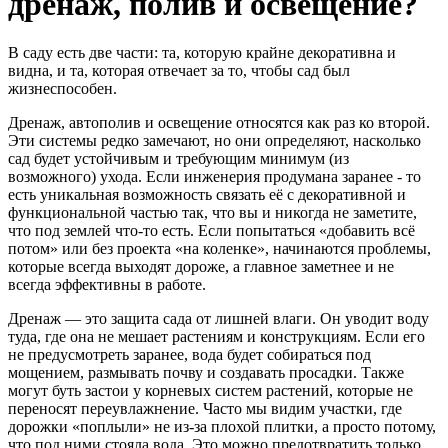
дренаж, полив и освещение?
В саду есть две части: та, которую крайне декоративна и
видна, и та, которая отвечает за то, чтобы сад был
жизнеспособен.
Дренаж, автополив и освещение относятся как раз ко второй.
Эти системы редко замечают, но они определяют, насколько
сад будет устойчивым и требующим минимум (из
возможного) ухода. Если инженерия продумана заранее - то
есть уникальная возможность связать её с декоративной и
функциональной частью так, что вы и никогда не заметите,
что под землей что-то есть. Если попытаться «добавить всё
потом» или без проекта «на коленке», начинаются проблемы,
которые всегда выходят дороже, а главное заметнее и не
всегда эффективны в работе.
Дренаж — это защита сада от лишней влаги. Он уводит воду
туда, где она не мешает растениям и конструкциям. Если его
не предусмотреть заранее, вода будет собираться под
мощением, размывать почву и создавать просадки. Также
могут буть застои у корневых систем растений, которые не
переносят переувлажнение. Часто мы видим участки, где
дорожки «поплыли» не из-за плохой плитки, а просто потому,
что под ними стояла вода. Это можно предотвратить только